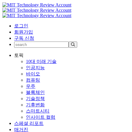
로그인
회원가입
구독 신청
토픽
10대 미래 기술
인공지능
바이오
컴퓨팅
우주
블록체인
기술정책
기후변화
스마트시티
인사이트 컬럼
스페셜 리포트
매거진