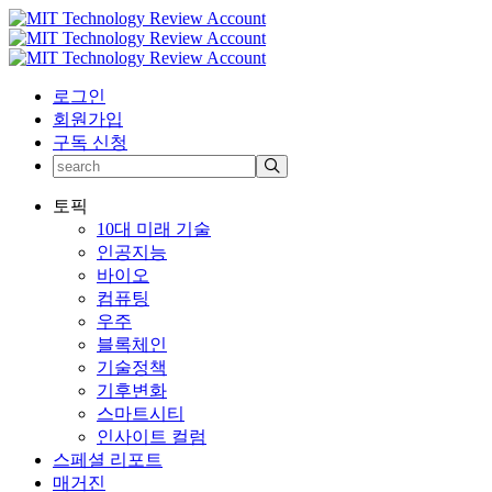
로그인
회원가입
구독 신청
토픽
10대 미래 기술
인공지능
바이오
컴퓨팅
우주
블록체인
기술정책
기후변화
스마트시티
인사이트 컬럼
스페셜 리포트
매거진