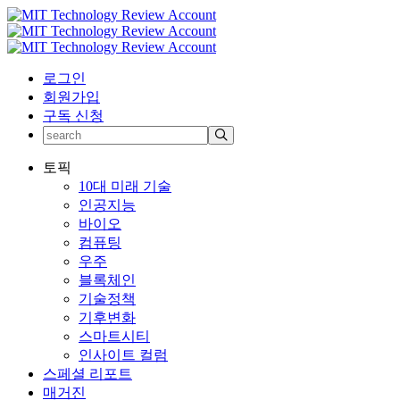
로그인
회원가입
구독 신청
토픽
10대 미래 기술
인공지능
바이오
컴퓨팅
우주
블록체인
기술정책
기후변화
스마트시티
인사이트 컬럼
스페셜 리포트
매거진