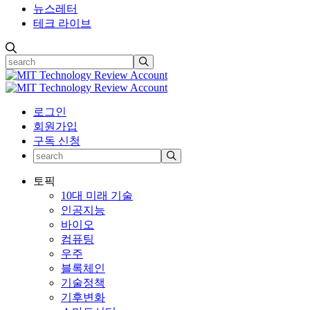
뉴스레터
테크 라이브
로그인
회원가입
구독 신청
토픽
10대 미래 기술
인공지능
바이오
컴퓨팅
우주
블록체인
기술정책
기후변화