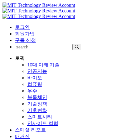
로그인
회원가입
구독 신청
토픽
10대 미래 기술
인공지능
바이오
컴퓨팅
우주
블록체인
기술정책
기후변화
스마트시티
인사이트 컬럼
스페셜 리포트
매거진