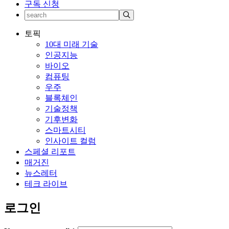
구독 신청
토픽
10대 미래 기술
인공지능
바이오
컴퓨팅
우주
블록체인
기술정책
기후변화
스마트시티
인사이트 컬럼
스페셜 리포트
매거진
뉴스레터
테크 라이브
로그인