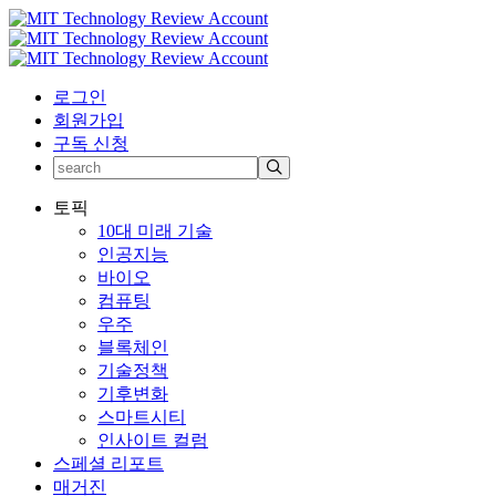
로그인
회원가입
구독 신청
토픽
10대 미래 기술
인공지능
바이오
컴퓨팅
우주
블록체인
기술정책
기후변화
스마트시티
인사이트 컬럼
스페셜 리포트
매거진