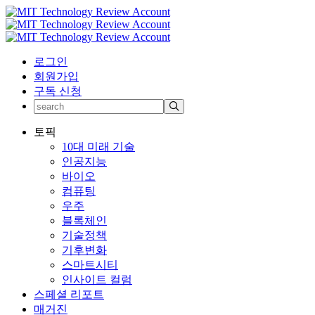
로그인
회원가입
구독 신청
토픽
10대 미래 기술
인공지능
바이오
컴퓨팅
우주
블록체인
기술정책
기후변화
스마트시티
인사이트 컬럼
스페셜 리포트
매거진