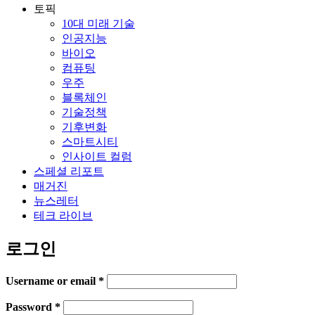
토픽
10대 미래 기술
인공지능
바이오
컴퓨팅
우주
블록체인
기술정책
기후변화
스마트시티
인사이트 컬럼
스페셜 리포트
매거진
뉴스레터
테크 라이브
로그인
Username or email
*
Password
*