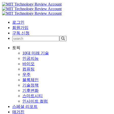
로그인
회원가입
구독 신청
토픽
10대 미래 기술
인공지능
바이오
컴퓨팅
우주
블록체인
기술정책
기후변화
스마트시티
인사이트 컬럼
스페셜 리포트
매거진