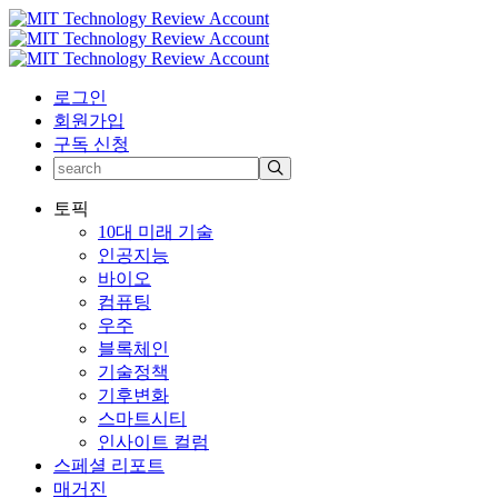
로그인
회원가입
구독 신청
토픽
10대 미래 기술
인공지능
바이오
컴퓨팅
우주
블록체인
기술정책
기후변화
스마트시티
인사이트 컬럼
스페셜 리포트
매거진