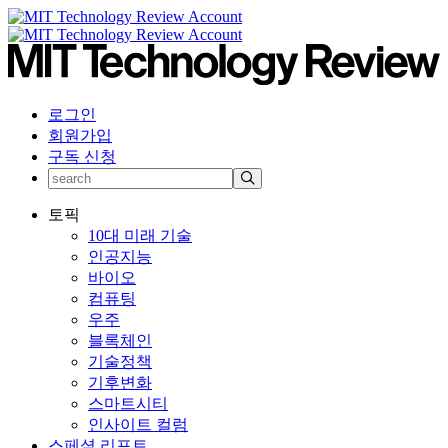
로그인
회원가입
구독 신청
토픽
10대 미래 기술
인공지능
바이오
컴퓨팅
우주
블록체인
기술정책
기후변화
스마트시티
인사이트 컬럼
스페셜 리포트