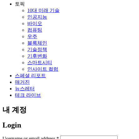
토픽
10대 미래 기술
인공지능
바이오
컴퓨팅
우주
블록체인
기술정책
기후변화
스마트시티
인사이트 컬럼
스페셜 리포트
매거진
뉴스레터
테크 라이브
내 계정
Login
Username or email address
*