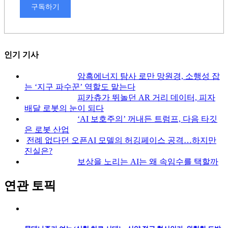
구독하기
인기 기사
암흑에너지 탐사 로만 망원경, 소행성 잡
는 ‘지구 파수꾼’ 역할도 맡는다
피카츄가 뛰놀던 AR 거리 데이터, 피자
배달 로봇의 눈이 되다
‘AI 보호주의’ 꺼내든 트럼프, 다음 타깃
은 로봇 산업
전례 없다던 오픈AI 모델의 허깅페이스 공격…하지만
진실은?
보상을 노리는 AI는 왜 속임수를 택할까
연관 토픽