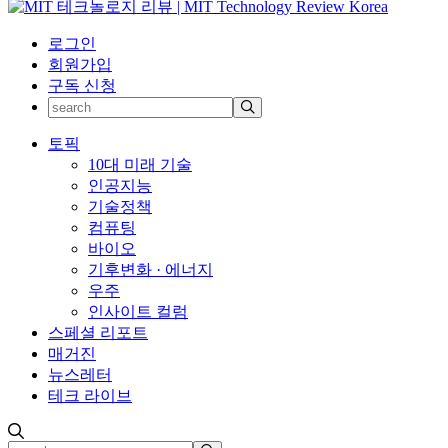
로그인
회원가입
구독 신청
토픽
10대 미래 기술
인공지능
기술정책
컴퓨팅
바이오
기후변화 · 에너지
우주
인사이트 컬럼
스페셜 리포트
매거진
뉴스레터
테크 라이브