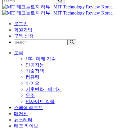
로그인
회원가입
구독 신청
토픽
10대 미래 기술
인공지능
기술정책
컴퓨팅
바이오
기후변화 · 에너지
우주
인사이트 컬럼
스페셜 리포트
매거진
뉴스레터
테크 라이브