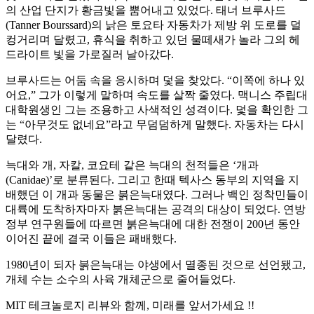
의 산업 단지가 황금빛을 뿜어내고 있었다. 태너 브루사드
(Tanner Bourssard)의 낡은 토요타 자동차가 제방 위 도로를 덜
컹거리며 달렸고, 휴식을 취하고 있던 물떼새가 놀라 그의 헤
드라이트 빛을 가로질러 날아갔다.
브루사드는 어둠 속을 응시하며 덫을 찾았다. “이쪽에 하나 있
어요,” 그가 이렇게 말하며 속도를 살짝 줄였다. 맥니스 주립대
대학원생인 그는 조용하고 사색적인 성격이다. 덫을 확인한 그
는 “아무것도 없네요”라고 무덤덤하게 말했다. 자동차는 다시
달렸다.
늑대와 개, 자칼, 코요테 같은 늑대의 천적들은 ‘개과
(Canidae)’로 분류된다. 그리고 한때 텍사스 동부의 지역을 지
배했던 이 개과 동물은 붉은늑대였다. 그러나 백인 정착민들이
대륙에 도착하자마자 붉은늑대는 공격의 대상이 되었다. 연방
정부 연구원들에 따르면 붉은늑대에 대한 전쟁이 200년 동안
이어진 끝에 결국 이들은 패배했다.
1980년이 되자 붉은늑대는 야생에서 멸종된 것으로 선언됐고,
개체 수는 소수의 사육 개체군으로 줄어들었다.
MIT 테크놀로지 리뷰와 함께, 미래를 앞서가세요 !!