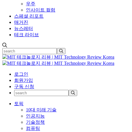
우주
인사이트 컬럼
스페셜 리포트
매거진
뉴스레터
테크 라이브
로그인
회원가입
구독 신청
토픽
10대 미래 기술
인공지능
기술정책
컴퓨팅