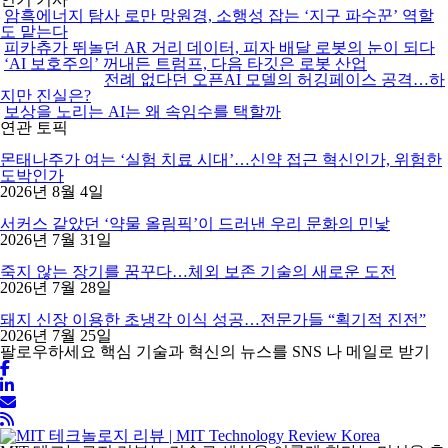
암흑에너지 탐사 로만 망원경, 소행성 잡는 ‘지구 파수꾼’ 역할
도 맡는다
피카츄가 뛰놀던 AR 거리 데이터, 피자 배달 로봇의 눈이 되다
‘AI 보호주의’ 꺼내든 트럼프, 다음 타깃은 로봇 산업
전례 없다던 오픈AI 모델의 허깅페이스 공격…하
지만 진실은?
보상을 노리는 AI는 왜 속임수를 택할까
연관 토픽
몬태나주가 여는 ‘실험 치료 시대’…신약 접근 혁신인가, 위험한
도박인가
2026년 8월 4일
서커스 같았던 ‘약물 올림픽’이 드러낸 우리 문화의 민낯
2026년 7월 31일
죽지 않는 장기를 꿈꾸다…체외 보존 기술의 새로운 도전
2026년 7월 28일
돼지 신장 이용한 초냉각 이식 성공…전문가들 “획기적 진전”
2026년 7월 25일
팔로우하세요
핵심 기술과 혁신의 뉴스를 SNS 나 메일로 받기