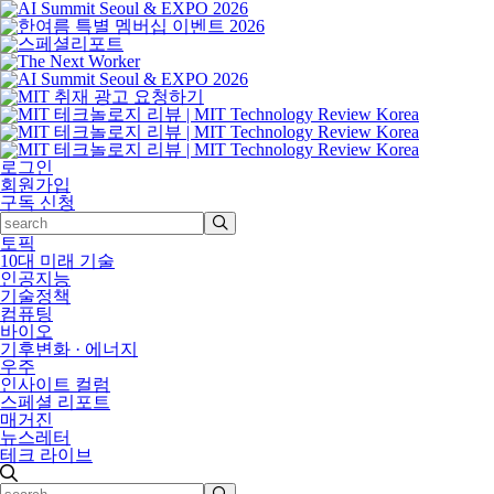
로그인
회원가입
구독 신청
토픽
10대 미래 기술
인공지능
기술정책
컴퓨팅
바이오
기후변화 · 에너지
우주
인사이트 컬럼
스페셜 리포트
매거진
뉴스레터
테크 라이브