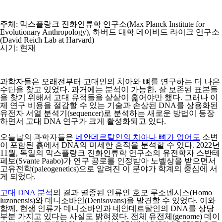
주체
: 막스플랑크 진화인류학 연구소(Max Planck Institute for
Evolutionary Anthropology), 하버드 대학 데이비드 라이크 연구소
(David Reich Lab at Harvard)
시기:
현재
과학자들은 오래전부터 고대인의 치아와 뼈를 연구하는 더 나은
수단을 찾고 있었다.
과거에는 분석이 가능한, 잘 보존된 표본들
을 찾기 위해서 고대 유적들을 샅샅이 훑어야만 했다. 그러나 이
제 연구 비용을 절감할 수 있는 기술과 손상된 DNA를 상용화된
유전자 서열 분석기(sequencer)로 분석하는 새로운 방법이 등장
하면서 고대 DNA 연구가 크게 활성화되고 있다.
오늘날의 과학자들은
네안데르탈인의 치아나 뼈가 없어도
소변
이 포함된 흙에서 DNA의 미세한 흔적을 분석할 수 있다. 2022년
11월, 독일의 막스플랑크 진화인류학 연구소의 유전학자 스반테
페보(Svante Paabo)가 연구 공로를 인정받아 노벨상을 받으면서
고유전학(paleogenetics)으로 알려진 이 분야가 학계의 중심에 서
게 되었다.
고대 DNA 분석
의 결과 멸종된 인류인 호모 루소넨시스(Homo
luzonensis)와 데니소바인(Denisovans)을 발견할 수 있었다. 이와
함께, 현생 인류가 데니소바인과 네안데르탈인의 DNA를 상당
부분 가지고 있다는 사실도 밝혀졌다. 전체 유전체(genome) 데이