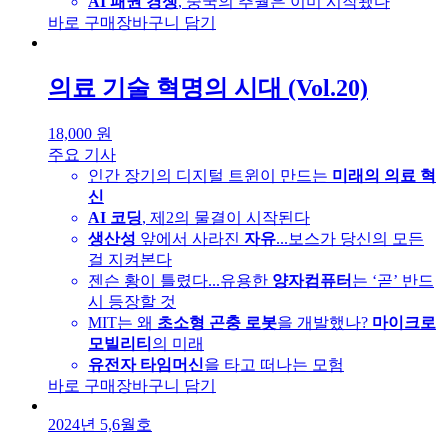
AI 패권 경쟁
, 중국의 추월은 이미 시작됐다
바로 구매
장바구니 담기
의료 기술 혁명의 시대 (Vol.20)
18,000
원
주요 기사
인간 장기의 디지털 트윈이 만드는
미래의 의료 혁
신
AI 코딩
, 제2의 물결이 시작된다
생산성
앞에서 사라진
자유
...보스가 당신의 모든
걸 지켜본다
젠슨 황이 틀렸다...유용한
양자컴퓨터
는 ‘곧’ 반드
시 등장할 것
MIT는 왜
초소형 곤충 로봇
을 개발했나?
마이크로
모빌리티
의 미래
유전자 타임머신
을 타고 떠나는 모험
바로 구매
장바구니 담기
2024년 5,6월호