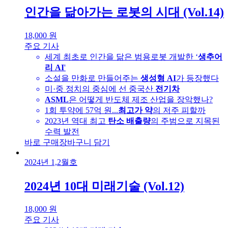
인간을 닮아가는 로봇의 시대 (Vol.14)
18,000
원
주요 기사
세계 최초로 인간을 닮은 범용로봇 개발한 ‘
생추어
리 AI
'
소설을 만화로 만들어주는
생성형 AI
가 등장했다
미·중 정치의 중심에 선 중국산
전기차
ASML
은 어떻게 반도체 제조 산업을 장악했나?
1회 투약에 57억 원...
최고가 약
의 저주 피할까
2023년 역대 최고
탄소 배출량
의 주범으로 지목된
수력 발전
바로 구매
장바구니 담기
2024년 1,2월호
2024년 10대 미래기술 (Vol.12)
18,000
원
주요 기사