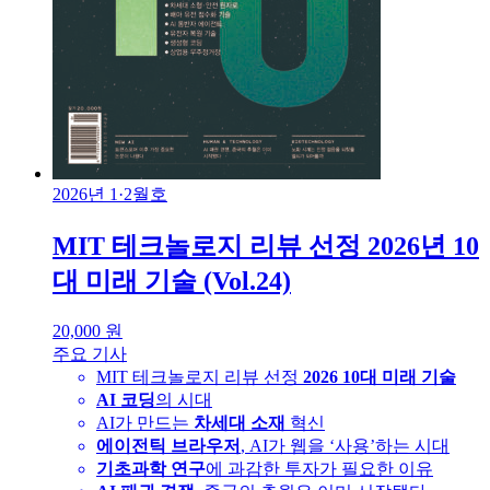
2026년 1·2월호
MIT 테크놀로지 리뷰 선정 2026년 10
대 미래 기술 (Vol.24)
20,000
원
주요 기사
MIT 테크놀로지 리뷰 선정
2026 10대 미래 기술
AI 코딩
의 시대
AI가 만드는
차세대 소재
혁신
에이전틱 브라우저
, AI가 웹을 ‘사용’하는 시대
기초과학 연구
에 과감한 투자가 필요한 이유