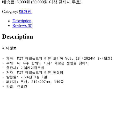
배송료: 3,000원 (30,000원 이상 결제시 무료)
항
해
Category:
매거진
의
시
Description
대:
Reviews (0)
새
로
Description
운
생
서지 정보
명
을
- 제목: MIT 테크놀로지 리뷰 코리아 Vol. 13 (2024년 3·4월호)

찾
- 부제: 대 우주 항해의 시대: 새로운 생명을 찾아서

아
- 출판사: 디엠케이글로벌

- 저자: MIT 테크놀로지 리뷰 편집팀

서
- 발행일: 2024년 3월 1일

(Vol.13)
- 패키지: 무선, 210x297mm, 140쪽

quantity
- 간별: 격월간