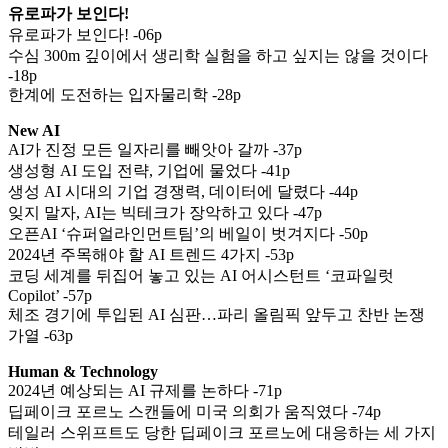
유로파가 보인다!
유로파가 보인다! -06p
수심 300m 깊이에서 생리학 실험을 하고 싶지는 않을 것이다
-18p
한계에 도전하는 입자물리학 -28p
New AI
AI가 진정 모든 일자리를 빼앗아 갈까 -37p
생성형 AI 도입 전략, 기업에 물었다 -41p
생성 AI 시대의 기업 경쟁력, 데이터에 달렸다 -44p
잊지 말자, AI는 빅테크가 장악하고 있다 -47p
오픈AI ‘슈퍼얼라인먼트팀’의 베일이 벗겨지다 -50p
2024년 주목해야 할 AI 트렌드 4가지 -53p
코딩 세계를 뒤집어 놓고 있는 AI 어시스턴트 ‘코파일럿
Copilot’ -57p
체조 경기에 투입된 AI 심판…파리 올림픽 앞두고 찬반 논쟁
가열 -63p
Human & Technology
2024년 예상되는 AI 규제를 논하다 -71p
딥페이크 포르노 스캔들에 미국 의회가 움직였다 -74p
테일러 스위프트도 당한 딥페이크 포르노에 대응하는 세 가지