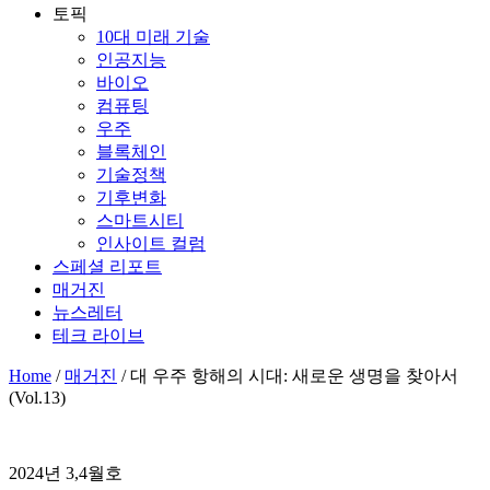
토픽
10대 미래 기술
인공지능
바이오
컴퓨팅
우주
블록체인
기술정책
기후변화
스마트시티
인사이트 컬럼
스페셜 리포트
매거진
뉴스레터
테크 라이브
Home
/
매거진
/ 대 우주 항해의 시대: 새로운 생명을 찾아서
(Vol.13)
2024년 3,4월호