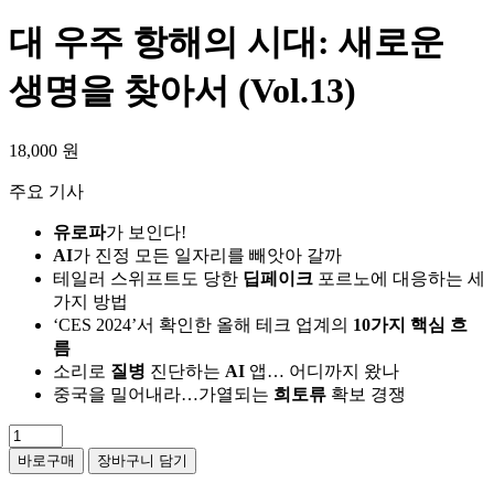
대 우주 항해의 시대: 새로운
생명을 찾아서 (Vol.13)
18,000
원
주요 기사
유로파
가 보인다!
AI
가 진정 모든 일자리를 빼앗아 갈까
테일러 스위프트도 당한
딥페이크
포르노에 대응하는 세
가지 방법
‘CES 2024’서 확인한 올해 테크 업계의
10가지 핵심 흐
름
소리로
질병
진단하는
AI
앱… 어디까지 왔나
중국을 밀어내라…가열되는
희토류
확보 경쟁
대
우
바로구매
장바구니 담기
주