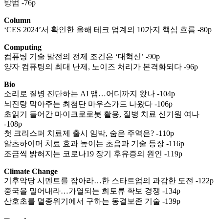
방법 -76p
Column
‘CES 2024’서 확인한 올해 테크 업계의 10가지 핵심 흐름 -80p
Computing
컴퓨팅 기술 발전의 전제 조건은 ‘대혁신’ -90p
양자 컴퓨팅의 최대 난제, 노이즈 처리가 본격화되다 -96p
Bio
소리로 질병 진단하는 AI 앱…어디까지 왔나 -104p
뇌진탕 막아주는 최첨단 마우스가드 나왔다 -106p
초읽기 들어간 마이크로로봇 활용, 질병 치료 신기원 여나
-108p
첫 크리스퍼 치료제 출시 임박, 숨은 주역은? -110p
알츠하이머 치료 효과 높이는 초음파 기술 등장 -116p
조금씩 밝혀지는 코로나19 장기 후유증의 원인 -119p
Climate Change
기후악당 시멘트를 잡아라…한 스타트업의 과감한 도전 -122p
중국을 밀어내라…가열되는 희토류 확보 경쟁 -134p
산호초를 멸종위기에서 구하는 동결보존 기술 -139p