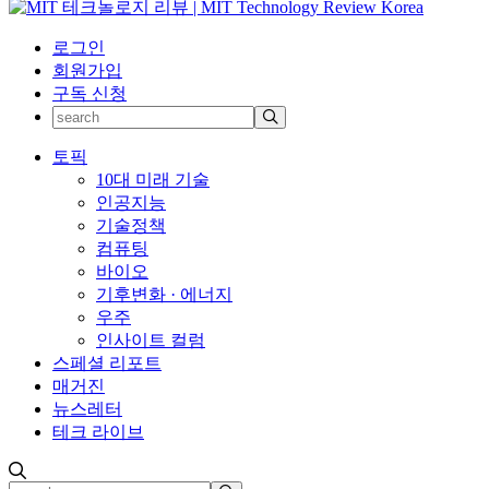
로그인
회원가입
구독 신청
토픽
10대 미래 기술
인공지능
기술정책
컴퓨팅
바이오
기후변화 · 에너지
우주
인사이트 컬럼
스페셜 리포트
매거진
뉴스레터
테크 라이브