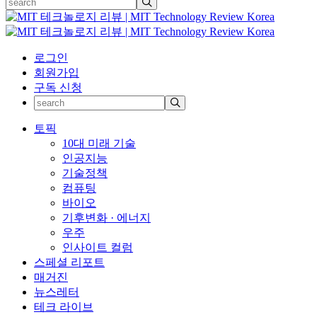
로그인
회원가입
구독 신청
토픽
10대 미래 기술
인공지능
기술정책
컴퓨팅
바이오
기후변화 · 에너지
우주
인사이트 컬럼
스페셜 리포트
매거진
뉴스레터
테크 라이브