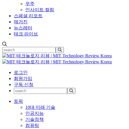
우주
인사이트 컬럼
스페셜 리포트
매거진
뉴스레터
테크 라이브
로그인
회원가입
구독 신청
토픽
10대 미래 기술
인공지능
기술정책
컴퓨팅