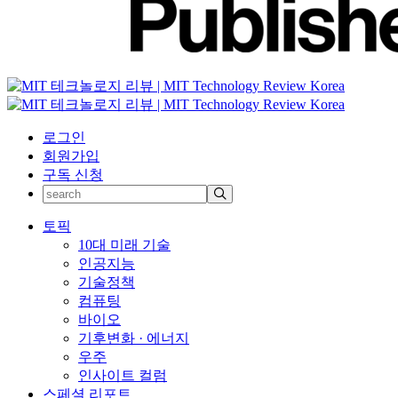
로그인
회원가입
구독 신청
토픽
10대 미래 기술
인공지능
기술정책
컴퓨팅
바이오
기후변화 · 에너지
우주
인사이트 컬럼
스페셜 리포트