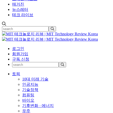
매거진
뉴스레터
테크 라이브
로그인
회원가입
구독 신청
토픽
10대 미래 기술
인공지능
기술정책
컴퓨팅
바이오
기후변화 · 에너지
우주