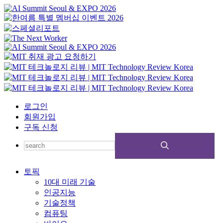
로그인
회원가입
구독 신청
토픽
10대 미래 기술
인공지능
기술정책
컴퓨팅