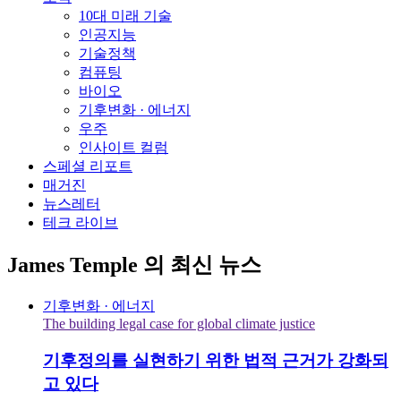
10대 미래 기술
인공지능
기술정책
컴퓨팅
바이오
기후변화 · 에너지
우주
인사이트 컬럼
스페셜 리포트
매거진
뉴스레터
테크 라이브
James Temple
의 최신 뉴스
기후변화 · 에너지
The building legal case for global climate justice
기후정의를 실현하기 위한 법적 근거가 강화되
고 있다