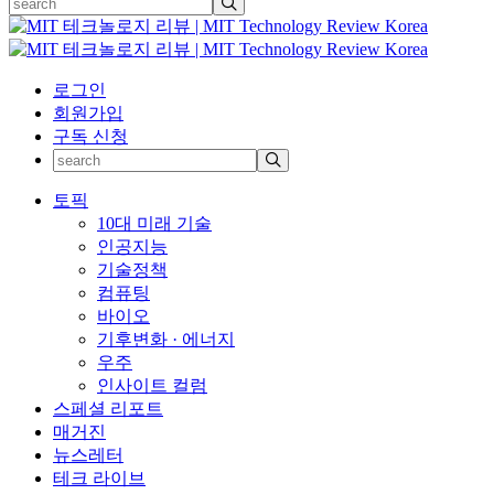
로그인
회원가입
구독 신청
토픽
10대 미래 기술
인공지능
기술정책
컴퓨팅
바이오
기후변화 · 에너지
우주
인사이트 컬럼
스페셜 리포트
매거진
뉴스레터
테크 라이브