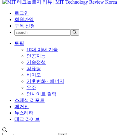
로그인
회원가입
구독 신청
토픽
10대 미래 기술
인공지능
기술정책
컴퓨팅
바이오
기후변화 · 에너지
우주
인사이트 컬럼
스페셜 리포트
매거진
뉴스레터
테크 라이브