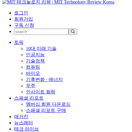
로그인
회원가입
구독 신청
토픽
10대 미래 기술
인공지능
기술정책
컴퓨팅
바이오
기후변화 · 에너지
우주
인사이트 컬럼
스페셜 리포트
멤버십 회원 다운로드
스페셜 리포트 구매
매거진
뉴스레터
테크 라이브