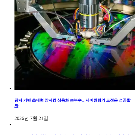
광자 기반 초대형 양자컴 상용화 승부수…사이퀀텀의 도전은 성공할
까
2026년 7월 21일