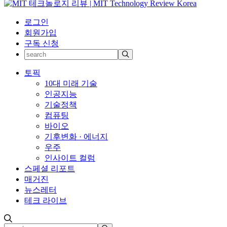
로그인
회원가입
구독 신청
토픽
10대 미래 기술
인공지능
기술정책
컴퓨팅
바이오
기후변화 · 에너지
우주
인사이트 컬럼
스페셜 리포트
매거진
뉴스레터
테크 라이브