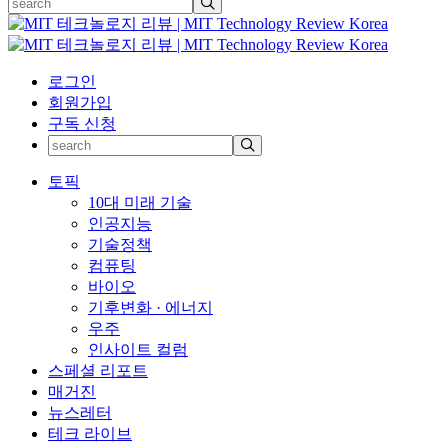
로그인
회원가입
구독 신청
토픽
10대 미래 기술
인공지능
기술정책
컴퓨팅
바이오
기후변화 · 에너지
우주
인사이트 컬럼
스페셜 리포트
매거진
뉴스레터
테크 라이브