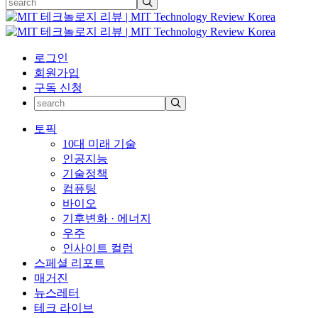
로그인
회원가입
구독 신청
토픽
10대 미래 기술
인공지능
기술정책
컴퓨팅
바이오
기후변화 · 에너지
우주
인사이트 컬럼
스페셜 리포트
매거진
뉴스레터
테크 라이브