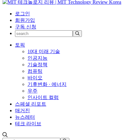
로그인
회원가입
구독 신청
토픽
10대 미래 기술
인공지능
기술정책
컴퓨팅
바이오
기후변화 · 에너지
우주
인사이트 컬럼
스페셜 리포트
매거진
뉴스레터
테크 라이브