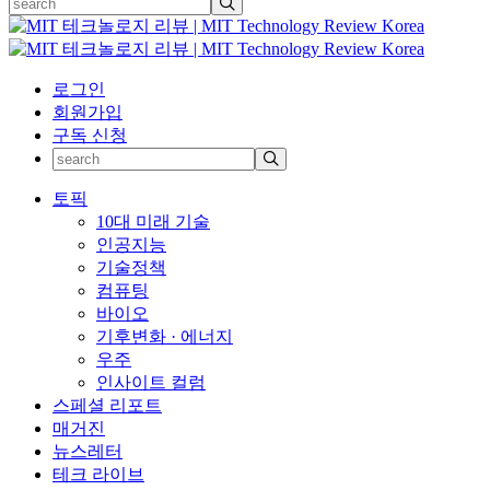
로그인
회원가입
구독 신청
토픽
10대 미래 기술
인공지능
기술정책
컴퓨팅
바이오
기후변화 · 에너지
우주
인사이트 컬럼
스페셜 리포트
매거진
뉴스레터
테크 라이브