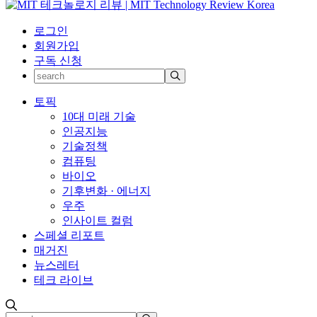
로그인
회원가입
구독 신청
토픽
10대 미래 기술
인공지능
기술정책
컴퓨팅
바이오
기후변화 · 에너지
우주
인사이트 컬럼
스페셜 리포트
매거진
뉴스레터
테크 라이브