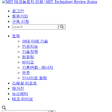
로그인
회원가입
구독 신청
토픽
10대 미래 기술
인공지능
기술정책
컴퓨팅
바이오
기후변화 · 에너지
우주
인사이트 컬럼
스페셜 리포트
매거진
뉴스레터
테크 라이브