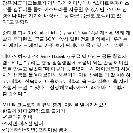
장은 MIT 테크놀로지 리뷰와의 인터뷰에서 “스마트폰과 데스
크톱 컴퓨터를 통해 아스트라를 사용할 수 있지만, 스마트 안
경이나 다른 기기에 내장하는 등 다른 옵션도 모색하고 있
다”고 말했다.
순다르 피차이(Sundar Pichai) 구글 CEO는 14일 개최된 연례 개
발자 콘퍼런스 ‘구글 I/O’에 앞서 열린 전화 회의에서 “우리는
AI 에이전트 개발의 아주 초기 단계에 머물고 있다”고 말했다.
데미스 하사비스(Demis Hassabis) 구글 딥마인드 공동 창업자
겸 CEO는 “우리는 항상 일상생활에 도움이 되는 만능 에이전
트를 만들고 싶었다”며 이렇게 덧붙였다. “AI 에이전트가 사용
자의 행동을 들여다보면서 사용자가 처한 상황을 더 잘 이해하
고, 대화에 신속하게 대응하고, 대화의 속도와 질을 더욱 자연
스럽게 느낄 수 있다고 상상해보라. 아스트라가 바로 그렇게
할 것이다.”
MIT 테크놀로지 리뷰와 함께, 미래를 앞서가세요 !!
한달에 커피 2잔값으로 즐기기
온라인 멤버
지면 매거진 멤버
(온라인+지면) 프리미엄 멤버