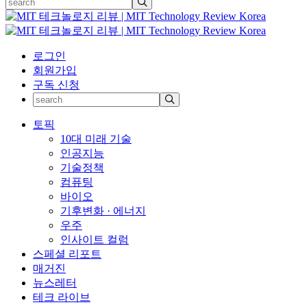
로그인
회원가입
구독 신청
토픽
10대 미래 기술
인공지능
기술정책
컴퓨팅
바이오
기후변화 · 에너지
우주
인사이트 컬럼
스페셜 리포트
매거진
뉴스레터
테크 라이브