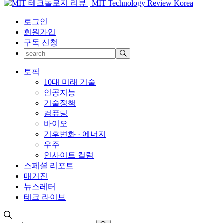
로그인
회원가입
구독 신청
토픽
10대 미래 기술
인공지능
기술정책
컴퓨팅
바이오
기후변화 · 에너지
우주
인사이트 컬럼
스페셜 리포트
매거진
뉴스레터
테크 라이브