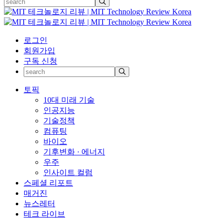
로그인
회원가입
구독 신청
토픽
10대 미래 기술
인공지능
기술정책
컴퓨팅
바이오
기후변화 · 에너지
우주
인사이트 컬럼
스페셜 리포트
매거진
뉴스레터
테크 라이브