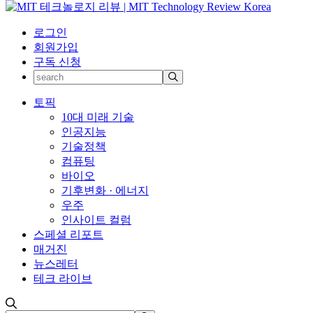
로그인
회원가입
구독 신청
토픽
10대 미래 기술
인공지능
기술정책
컴퓨팅
바이오
기후변화 · 에너지
우주
인사이트 컬럼
스페셜 리포트
매거진
뉴스레터
테크 라이브