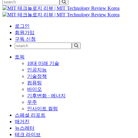
로그인
회원가입
구독 신청
토픽
10대 미래 기술
인공지능
기술정책
컴퓨팅
바이오
기후변화 · 에너지
우주
인사이트 컬럼
스페셜 리포트
매거진
뉴스레터
테크 라이브