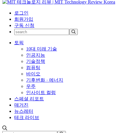
로그인
회원가입
구독 신청
토픽
10대 미래 기술
인공지능
기술정책
컴퓨팅
바이오
기후변화 · 에너지
우주
인사이트 컬럼
스페셜 리포트
매거진
뉴스레터
테크 라이브