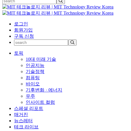
로그인
회원가입
구독 신청
토픽
10대 미래 기술
인공지능
기술정책
컴퓨팅
바이오
기후변화 · 에너지
우주
인사이트 컬럼
스페셜 리포트
매거진
뉴스레터
테크 라이브