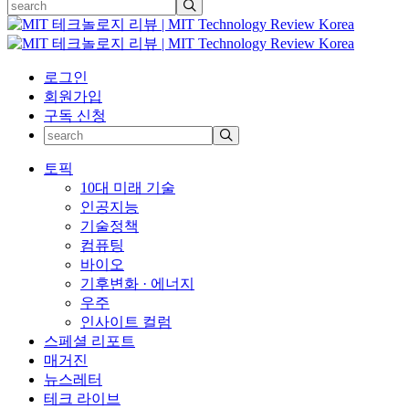
로그인
회원가입
구독 신청
토픽
10대 미래 기술
인공지능
기술정책
컴퓨팅
바이오
기후변화 · 에너지
우주
인사이트 컬럼
스페셜 리포트
매거진
뉴스레터
테크 라이브