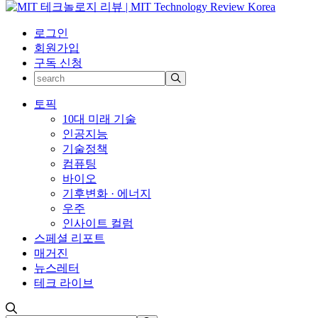
로그인
회원가입
구독 신청
토픽
10대 미래 기술
인공지능
기술정책
컴퓨팅
바이오
기후변화 · 에너지
우주
인사이트 컬럼
스페셜 리포트
매거진
뉴스레터
테크 라이브