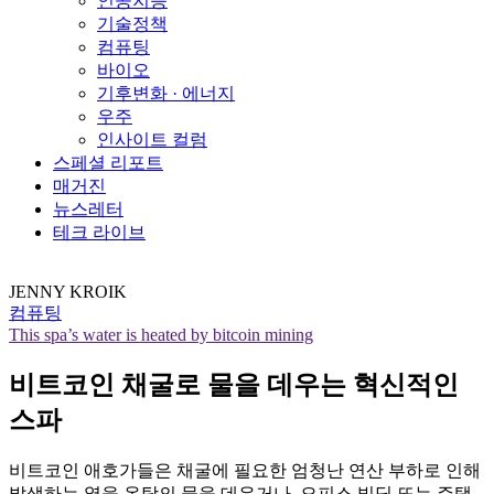
인공지능
기술정책
컴퓨팅
바이오
기후변화 · 에너지
우주
인사이트 컬럼
스페셜 리포트
매거진
뉴스레터
테크 라이브
JENNY KROIK
컴퓨팅
This spa’s water is heated by bitcoin mining
비트코인 채굴로 물을 데우는 혁신적인
스파
비트코인 애호가들은 채굴에 필요한 엄청난 연산 부하로 인해
발생하는 열을 온탕의 물을 데우거나, 오피스 빌딩 또는 주택