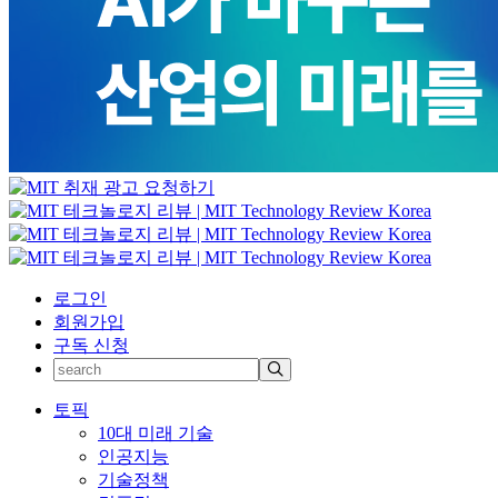
로그인
회원가입
구독 신청
토픽
10대 미래 기술
인공지능
기술정책