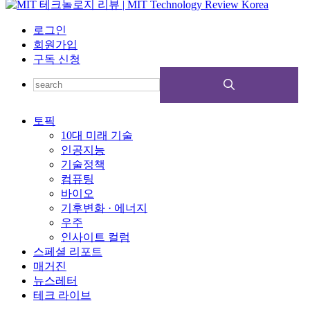
로그인
회원가입
구독 신청
토픽
10대 미래 기술
인공지능
기술정책
컴퓨팅
바이오
기후변화 · 에너지
우주
인사이트 컬럼
스페셜 리포트
매거진
뉴스레터
테크 라이브