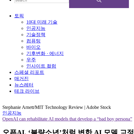
토픽
10대 미래 기술
인공지능
기술정책
컴퓨팅
바이오
기후변화 · 에너지
우주
인사이트 컬럼
스페셜 리포트
매거진
뉴스레터
테크 라이브
Stephanie Arnett/MIT Technology Review | Adobe Stock
인공지능
OpenAI can rehabilitate AI models that develop a “bad boy persona”
오픈AI, ‘불량소년’처럼 변한 AI 모델 교