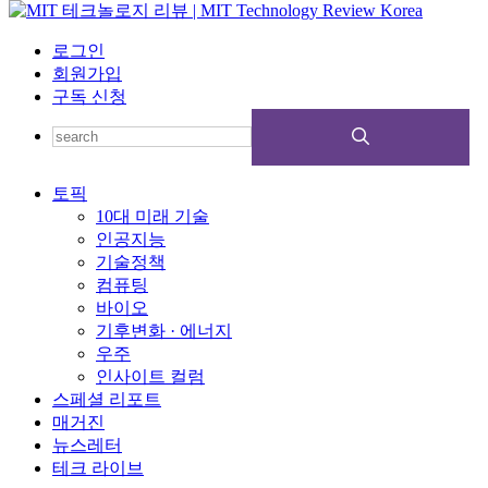
로그인
회원가입
구독 신청
토픽
10대 미래 기술
인공지능
기술정책
컴퓨팅
바이오
기후변화 · 에너지
우주
인사이트 컬럼
스페셜 리포트
매거진
뉴스레터
테크 라이브