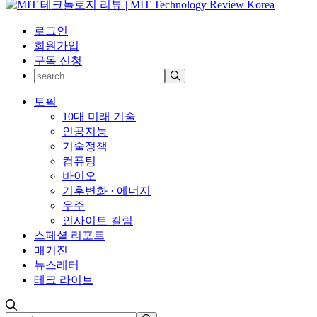
로그인
회원가입
구독 신청
토픽
10대 미래 기술
인공지능
기술정책
컴퓨팅
바이오
기후변화 · 에너지
우주
인사이트 컬럼
스페셜 리포트
매거진
뉴스레터
테크 라이브