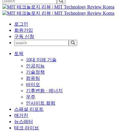
로그인
회원가입
구독 신청
토픽
10대 미래 기술
인공지능
기술정책
컴퓨팅
바이오
기후변화 · 에너지
우주
인사이트 컬럼
스페셜 리포트
매거진
뉴스레터
테크 라이브