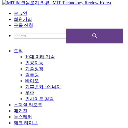
로그인
회원가입
구독 신청
토픽
10대 미래 기술
인공지능
기술정책
컴퓨팅
바이오
기후변화 · 에너지
우주
인사이트 컬럼
스페셜 리포트
매거진
뉴스레터
테크 라이브