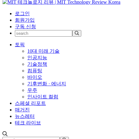
로그인
회원가입
구독 신청
토픽
10대 미래 기술
인공지능
기술정책
컴퓨팅
바이오
기후변화 · 에너지
우주
인사이트 컬럼
스페셜 리포트
매거진
뉴스레터
테크 라이브