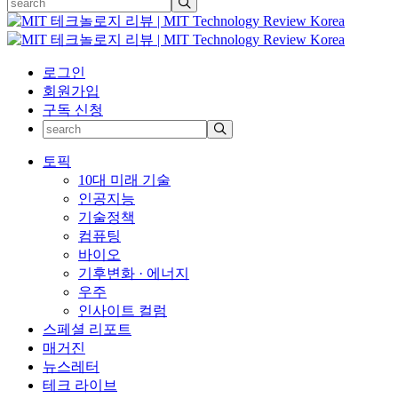
로그인
회원가입
구독 신청
토픽
10대 미래 기술
인공지능
기술정책
컴퓨팅
바이오
기후변화 · 에너지
우주
인사이트 컬럼
스페셜 리포트
매거진
뉴스레터
테크 라이브