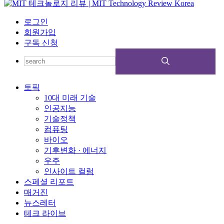
로그인
회원가입
구독 신청
토픽
10대 미래 기술
인공지능
기술정책
컴퓨팅
바이오
기후변화 · 에너지
우주
인사이트 컬럼
스페셜 리포트
매거진
뉴스레터
테크 라이브