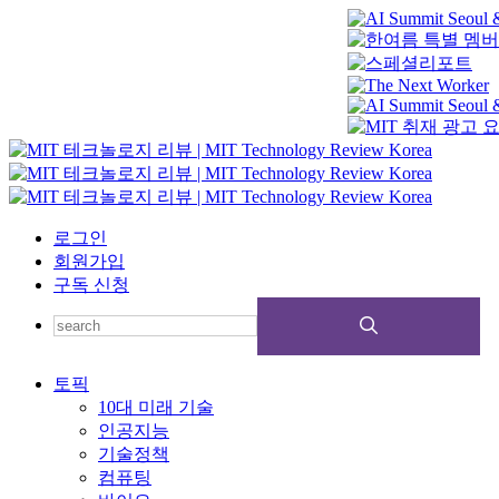
로그인
회원가입
구독 신청
토픽
10대 미래 기술
인공지능
기술정책
컴퓨팅