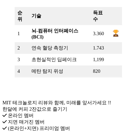
순
득표
기술
위
수
뇌-컴퓨터 인터페이스
1
3.360
(BCI)
2
연속 혈당 측정기
1.743
3
초현실적인 딥페이크
1,199
4
메탄 탐지 위성
820
MIT 테크놀로지 리뷰와 함께, 미래를 앞서가세요 !!
한달에 커피 2잔값으로 즐기기
온라인 멤버
지면 매거진 멤버
(온라인+지면) 프리미엄 멤버