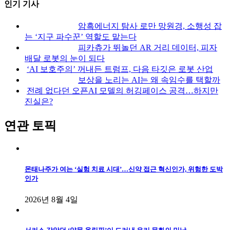
인기 기사
암흑에너지 탐사 로만 망원경, 소행성 잡
는 ‘지구 파수꾼’ 역할도 맡는다
피카츄가 뛰놀던 AR 거리 데이터, 피자
배달 로봇의 눈이 되다
‘AI 보호주의’ 꺼내든 트럼프, 다음 타깃은 로봇 산업
보상을 노리는 AI는 왜 속임수를 택할까
전례 없다던 오픈AI 모델의 허깅페이스 공격…하지만
진실은?
연관 토픽
몬태나주가 여는 ‘실험 치료 시대’…신약 접근 혁신인가, 위험한 도박
인가
2026년 8월 4일