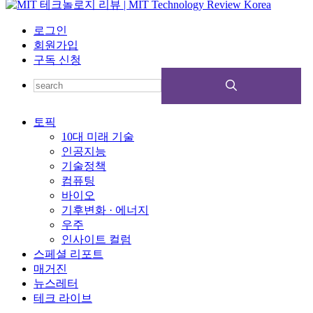
로그인
회원가입
구독 신청
토픽
10대 미래 기술
인공지능
기술정책
컴퓨팅
바이오
기후변화 · 에너지
우주
인사이트 컬럼
스페셜 리포트
매거진
뉴스레터
테크 라이브