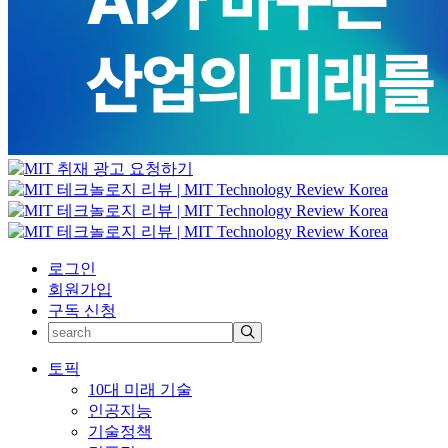
로그인
회원가입
구독 신청
토픽
10대 미래 기술
인공지능
기술정책