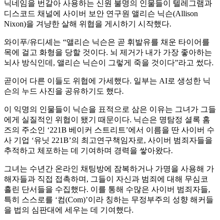
닉네임을 번갈아 사용하는 신원 불명의 인물들이 텔레그램과
디스코드 채널에 사이버 보안 연구원 앨리슨 닉슨(Allison
Nixon)을 겨냥한 살해 위협을 게시하기 시작했다.
와이푸/유디셰는 “앨리슨 닉슨은 곧 휘발유를 채운 타이어를
목에 걸고 화형을 당할 것이다. 뇌 제거가 내가 가장 좋아하는
뇌사 방식인데, 앨리슨 닉슨이 그렇게 죽을 것이다”라고 썼다.
곧이어 다른 이들도 위협에 가세했다. 일부는 AI로 생성한 닉
슨의 누드 사진을 공유하기도 했다.
이 익명의 인물들이 닉슨을 표적으로 삼은 이유는 그녀가 그들
에게 실질적인 위협이 됐기 때문이다. 닉슨은 명탐정 셜록 홈
즈의 주소인 ‘221B 베이커 스트리트’에서 이름을 딴 사이버 수
사 기업 ‘유닛 221B’의 최고연구책임자로, 사이버 범죄자들을
추적하고 체포하는 데 기여하며 경력을 쌓아왔다.
그녀는 수년간 온라인 채팅방에 잠복하거나 가명을 사용해 가
해자들과 직접 접촉하며, 그들이 자신과 범죄에 대해 무심코
흘린 단서들을 수집했다. 이를 통해 수많은 사이버 범죄자들,
특히 스스로를 ‘컴(Com)’이라 칭하는 무정부주의 성향 해커들
을 법의 심판대에 세우는 데 기여했다.