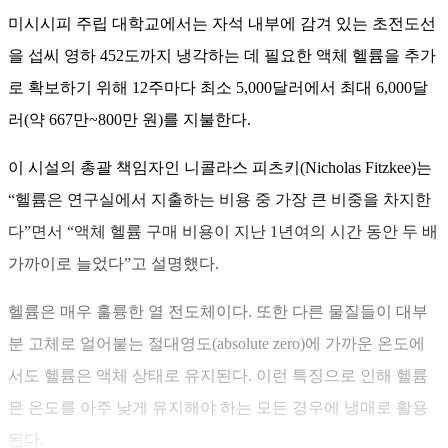
미시시피 주립 대학교에서는 자석 내부에 감겨 있는 초전도선
을 섭씨 영하 452도까지 냉각하는 데 필요한 액체 헬륨을 추가
로 확보하기 위해 12주마다 최소 5,000달러에서 최대 6,000달
러(약 667만~800만 원)를 지불한다.
이 시설의 총괄 책임자인 니콜라스 피츠키(Nicholas Fitzkee)는
“헬륨은 연구실에서 지출하는 비용 중 가장 큰 비중을 차지한
다”면서 “액체 헬륨 구매 비용이 지난 1년여의 시간 동안 두 배
가까이로 늘었다”고 설명했다.
헬륨은 매우 훌륭한 열 전도체이다. 또한 다른 물질들이 대부
분 고체로 얼어붙는 절대영도(absolute zero)에 가까운 온도에
서도 헬륨은 액체 상태로 유지된다. 이런 특징으로 인해 헬륨
은 온도를 아주 낮게 유지해야 하는 모든 경우에 냉매로 활용
된다.