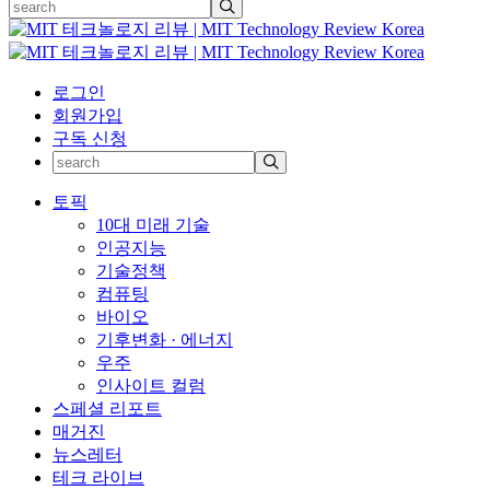
로그인
회원가입
구독 신청
토픽
10대 미래 기술
인공지능
기술정책
컴퓨팅
바이오
기후변화 · 에너지
우주
인사이트 컬럼
스페셜 리포트
매거진
뉴스레터
테크 라이브