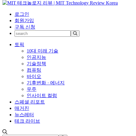
로그인
회원가입
구독 신청
토픽
10대 미래 기술
인공지능
기술정책
컴퓨팅
바이오
기후변화 · 에너지
우주
인사이트 컬럼
스페셜 리포트
매거진
뉴스레터
테크 라이브