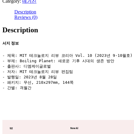
Category:
매거진
대
의
Description
생
Reviews (0)
존
Description
방
안
(Vol.10)
서지 정보
quantity
- 제목: MIT 테크놀로지 리뷰 코리아 Vol. 10 (2023년 9·10월호)

- 부제: Boiling Planet: 새로운 기후 시대의 생존 방안

- 출판사: 디엠케이글로벌

- 저자: MIT 테크놀로지 리뷰 편집팀

- 발행일: 2023년 8월 28일

- 패키지: 무선, 210x297mm, 144쪽

- 간별: 격월간