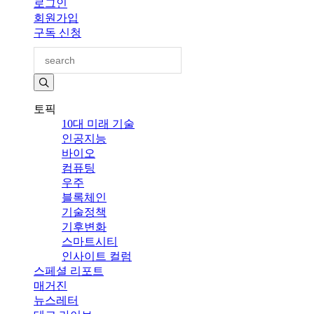
로그인
회원가입
구독 신청
토픽
10대 미래 기술
인공지능
바이오
컴퓨팅
우주
블록체인
기술정책
기후변화
스마트시티
인사이트 컬럼
스페셜 리포트
매거진
뉴스레터