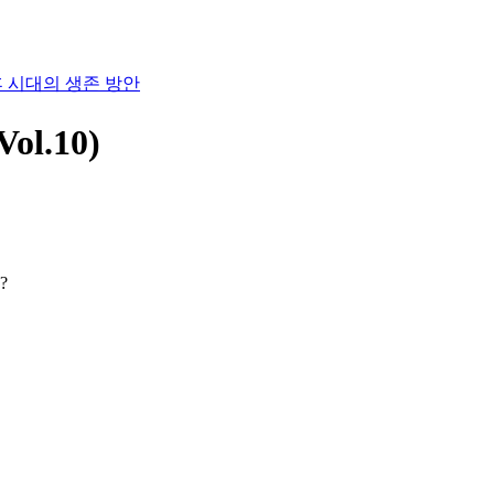
l.10)
?