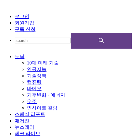
로그인
회원가입
구독 신청
토픽
10대 미래 기술
인공지능
기술정책
컴퓨팅
바이오
기후변화 · 에너지
우주
인사이트 컬럼
스페셜 리포트
매거진
뉴스레터
테크 라이브