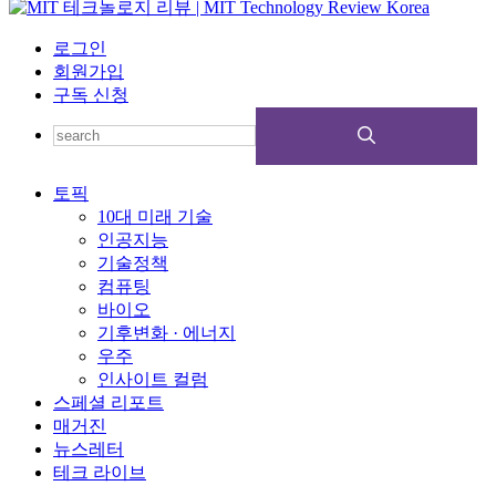
로그인
회원가입
구독 신청
토픽
10대 미래 기술
인공지능
기술정책
컴퓨팅
바이오
기후변화 · 에너지
우주
인사이트 컬럼
스페셜 리포트
매거진
뉴스레터
테크 라이브