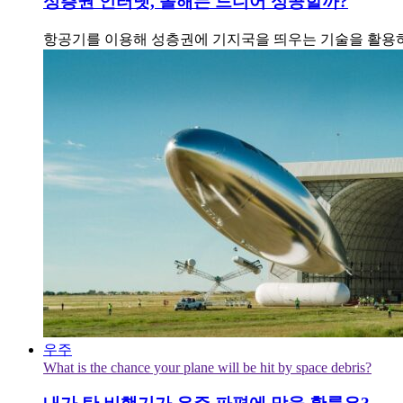
성층권 인터넷, 올해는 드디어 성공할까?
항공기를 이용해 성층권에 기지국을 띄우는 기술을 활용하면
우주
What is the chance your plane will be hit by space debris?