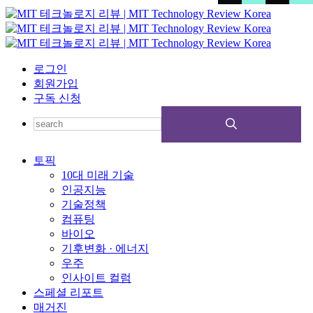
로그인
회원가입
구독 신청
토픽
10대 미래 기술
인공지능
기술정책
컴퓨팅
바이오
기후변화 · 에너지
우주
인사이트 컬럼
스페셜 리포트
매거진