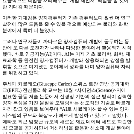
효율적으로 작업을 처리해주는 ‘게임 체인저’ 역할을 할 것이
란 기대감 때문이다.
이러한 기대감은 양자컴퓨터가 기존 컴퓨터보다 훨씬 더 연구
발전에 많은 도움을 줄 수 있을 것으로 예상되는 물리와 화학
분야에서 특히 더 높았다.
그러나 연구자들이 까다로운 양자컴퓨터 개발에 몰두하는 동
안에 또 다른 도전자가 나타나 다양한 분야에서 활용되기 시작
했다. 바로 인공지능(AI)이다. AI는 이제 기초 물리학, 화학, 재
료과학 등 완전한 양자컴퓨터가 개발돼 상용화되면 강점을 발
휘할 것으로 여겨졌던 분야에서 성과를 내며 양자컴퓨터 자리
를 위협하고 있다.
주세페 카를레오(Giuseppe Carleo) 스위스 로잔 연방 공과대학
교(EPFL) 전산물리학 교수는 10월 <사이언스(Science)>지에
발표한 공동 저술 논문에서 신경망 기반의 접근 방식이 강력한
양자 특성을 가진 물질을 모델링하는 선도적인 기술로 빠르게
자리 잡고 있음을 보여주며 “AI로 시뮬레이션할 수 있는 양자
시스템의 규모와 복잡도가 빠르게 발전하고 있다”고 말했다.
메타도 최근 엄청난 규모의 새로운 재료 데이터 세트로 학습한
AI 모델을 공개하면서 머신러닝을 활용한 신소재 개발 분야에