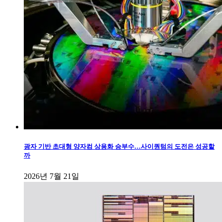
광자 기반 초대형 양자컴 상용화 승부수…사이퀀텀의 도전은 성공할
까
2026년 7월 21일