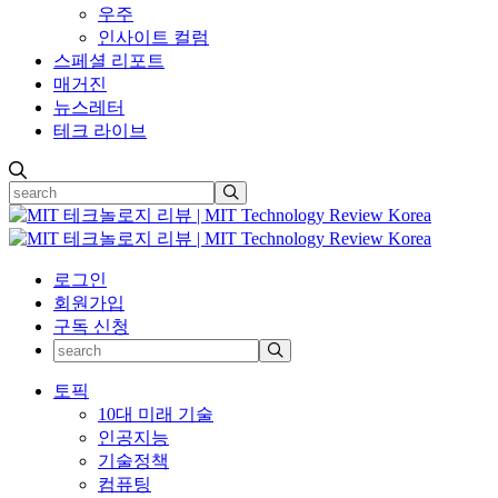
우주
인사이트 컬럼
스페셜 리포트
매거진
뉴스레터
테크 라이브
로그인
회원가입
구독 신청
토픽
10대 미래 기술
인공지능
기술정책
컴퓨팅