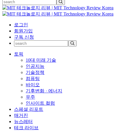
로그인
회원가입
구독 신청
토픽
10대 미래 기술
인공지능
기술정책
컴퓨팅
바이오
기후변화 · 에너지
우주
인사이트 컬럼
스페셜 리포트
매거진
뉴스레터
테크 라이브