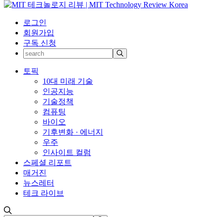
로그인
회원가입
구독 신청
토픽
10대 미래 기술
인공지능
기술정책
컴퓨팅
바이오
기후변화 · 에너지
우주
인사이트 컬럼
스페셜 리포트
매거진
뉴스레터
테크 라이브