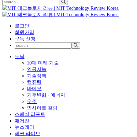
로그인
회원가입
구독 신청
토픽
10대 미래 기술
인공지능
기술정책
컴퓨팅
바이오
기후변화 · 에너지
우주
인사이트 컬럼
스페셜 리포트
매거진
뉴스레터
테크 라이브