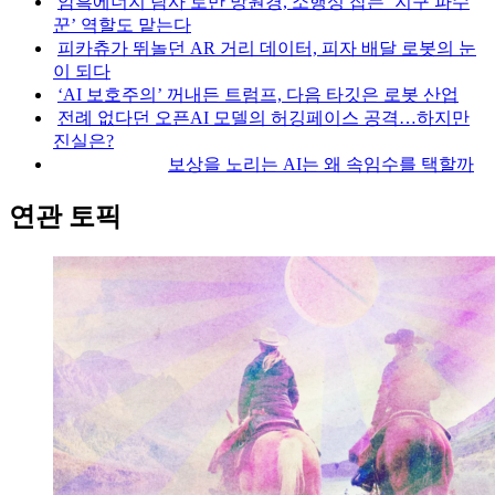
암흑에너지 탐사 로만 망원경, 소행성 잡는 ‘지구 파수
꾼’ 역할도 맡는다
피카츄가 뛰놀던 AR 거리 데이터, 피자 배달 로봇의 눈
이 되다
‘AI 보호주의’ 꺼내든 트럼프, 다음 타깃은 로봇 산업
전례 없다던 오픈AI 모델의 허깅페이스 공격…하지만
진실은?
보상을 노리는 AI는 왜 속임수를 택할까
연관 토픽