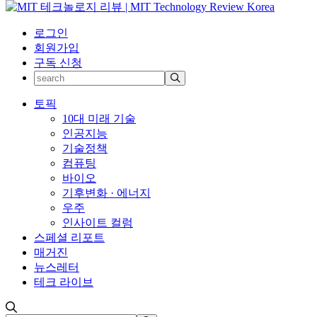
로그인
회원가입
구독 신청
토픽
10대 미래 기술
인공지능
기술정책
컴퓨팅
바이오
기후변화 · 에너지
우주
인사이트 컬럼
스페셜 리포트
매거진
뉴스레터
테크 라이브