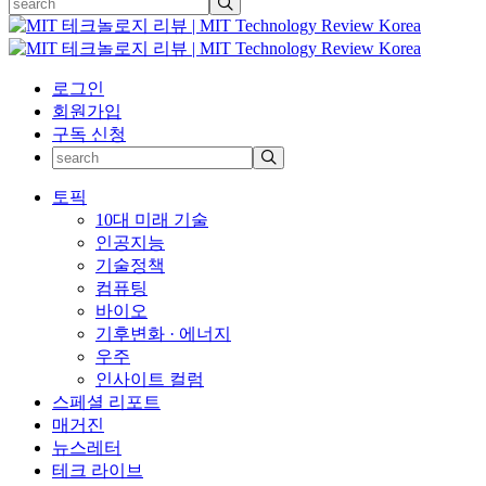
로그인
회원가입
구독 신청
토픽
10대 미래 기술
인공지능
기술정책
컴퓨팅
바이오
기후변화 · 에너지
우주
인사이트 컬럼
스페셜 리포트
매거진
뉴스레터
테크 라이브