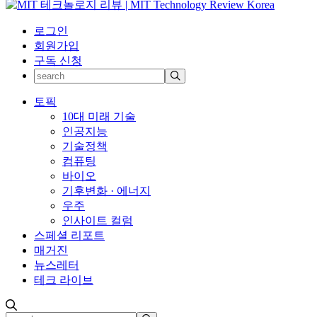
로그인
회원가입
구독 신청
토픽
10대 미래 기술
인공지능
기술정책
컴퓨팅
바이오
기후변화 · 에너지
우주
인사이트 컬럼
스페셜 리포트
매거진
뉴스레터
테크 라이브